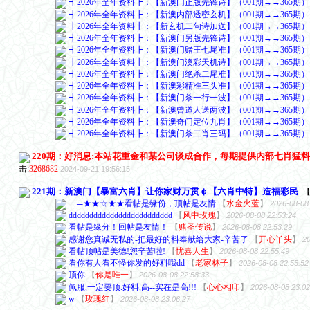
┫2026年全年资料┣：【新澳门正版先锋诗】（001期→→365期）
┫2026年全年资料┣：【新澳内部透密玄机】（001期→→365期）
┫2026年全年资料┣：【新玄机二句诗加送】（001期→→365期）
┫2026年全年资料┣：【新澳门另版先锋诗】（001期→→365期）
┫2026年全年资料┣：【新澳门赌王七尾准】（001期→→365期）
┫2026年全年资料┣：【新澳门澳彩天机诗】（001期→→365期）
┫2026年全年资料┣：【新澳门绝杀二尾准】（001期→→365期）
┫2026年全年资料┣：【新澳彩精准三头准】（001期→→365期）
┫2026年全年资料┣：【新澳门杀一行一波】（001期→→365期）
┫2026年全年资料┣：【新澳曾道人送两波】（001期→→365期）
┫2026年全年资料┣：【新澳奇门定位九肖】（001期→→365期）
┫2026年全年资料┣：【新澳门杀二肖三码】（001期→→365期）
220期：好消息:本站花重金和某公司谈成合作，每期提供内部七肖猛料
击:
3268682
2024-09-21 19:56:15
221期：新澳门【暴富六肖】让你家财万贯￠【六肖中特】造福彩民
━═★★☆★★看帖是缘份，顶帖是友情
【
水金火蓝
】
2026-08-08
ddddddddddddddddddddddddd
【
风中玫瑰
】
2026-08-08 22:53:24
看帖是缘分！回帖是友情！
【
赌圣传说
】
2026-08-08 22:53:29
感谢您真诚无私的-把最好的料奉献给大家-辛苦了
【
开心丫头
】
20
看帖顶帖是美德!您辛苦啦!
【
忧喜人生
】
2026-08-08 22:55:49
看你有人看不怪你发的好料哦dd
【
老家林子
】
2026-08-08 22:55:52
顶你
【
你是唯一
】
2026-08-08 22:58:33
佩服,一定要顶.好料,高--实在是高!!!
【
心心相印
】
2026-08-08 23:02
w
【
玫瑰红
】
2026-08-08 23:06:27