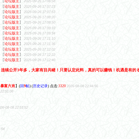
【
论坛版主
】
2025-09-26 17:06:58
【
论坛版主
】
2025-09-26 17:07:23
【
论坛版主
】
2025-09-26 17:07:53
【
论坛版主
】
2025-09-26 17:08:20
【
论坛版主
】
2025-09-26 17:08:50
【
论坛版主
】
2025-09-26 17:09:10
【
论坛版主
】
2025-09-26 17:09:34
【
论坛版主
】
2025-09-26 17:11:10
【
论坛版主
】
2025-09-26 17:11:36
【
论坛版主
】
2025-09-26 17:12:02
【
论坛版主
】
2025-09-26 17:12:22
【
论坛版主
】
2025-09-26 17:12:40
 连续公开3年多，大家有目共睹！只要认定此料，真的可以赚钱！机遇是有的 机会
【
暴富六肖
】
(
回
9
帖
) (
历史记录
) 点击:
3320
2026-08-08 22:44:56
 22:51:06
26-08-08 22:53:52
:54