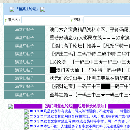
『
精英主论坛
』
y
用户名：
y
密码：