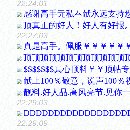
22:24:01
感谢高手无私奉献永远支持您!
顶真正的好人！好人有好报
22:27:03
真是高手。佩服￥￥￥￥￥
顶顶顶顶顶顶顶顶顶顶顶顶
$$$$$$$真心顶料￥￥顶帖
献上100％敬意，说声100％
靓料.好人品.高风亮节.见你
22:29:03
DDDDDDDDDDDDDDDDD
22:29:09