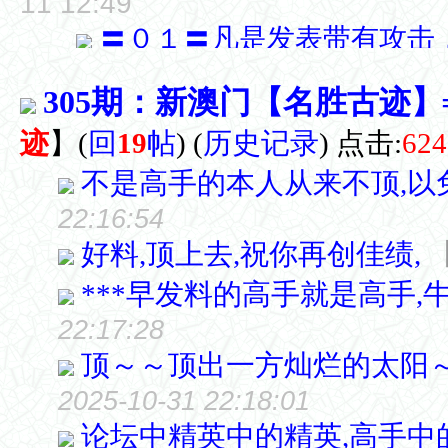
305期：新澳门【名胜古迹
迹
】
(
回
19
帖
) (
历史记录
) 点击:
624
不是高手的本人从来不顶,以
22:16:54
好料,顶上去,祝你再创佳绩,
***早发料的高手就是高手,牛
22:17:28
顶～～顶出一方灿烂的太阳
2025-10-31 22:18:01
论坛中精英中的精英,高手中的