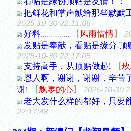
看帖是緣份顶帖是友情！！
把鲜花和掌声献给那些默默
2025-10-30 22:11:06
好料..............
【
风雨惜情
】
2
发贴是奉献，看贴是缘分.顶贴
2025-10-30 22:17:05
支持高手，从顶贴做起!
【
玫
恩人啊，谢谢，谢谢，辛苦
谢!
【
飘零的心
】
2025-10-30 2
老大发什么样的都好，只要
22:17:48