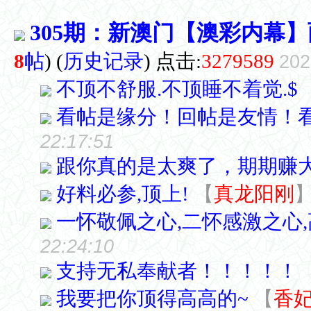
305期：新澳门【澳彩内幕
8
帖
) (
历史记录
) 点击:
3279589
202
不顶不舒服.不顶睡不着觉.$
看帖是缘分！回帖是友情！
22:17:51
跟你真的是太爽了，期期赚
好料必参,顶上!
【
真龙阳刚
一怀敬佩之心,二怀感激之心
22:24:10
支持无私奉献者！！！！！
我要把你顶得高高的~
【
香