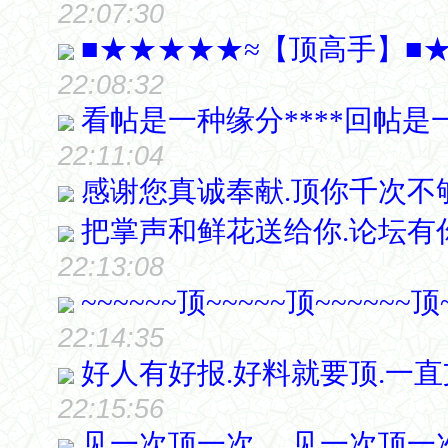
22:07:30
■★★★★★≈【顶高手】■
22:08:32
看帖是一种缘分****回帖是
22:11:04
感谢您真诚奉献.顶你千次不
把掌声和鲜花送给你.论坛有
22:13:08
~~~~~~顶~~~~~顶~~~~~~顶~
22:14:35
好人有好报.好料就要顶.一直支
22:15:56
见一次顶一次．.见一次顶一