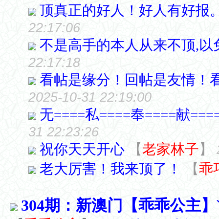
顶真正的好人！好人有好报
22:17:06
不是高手的本人从来不顶,以
22:17:18
看帖是缘分！回帖是友情！
2025-10-31 22:19:00
无====私====奉====献===
31 22:23:26
祝你天天开心
【
老家林子
】
老大厉害！我来顶了！
【
乖
304期：新澳门【乖乖公主】