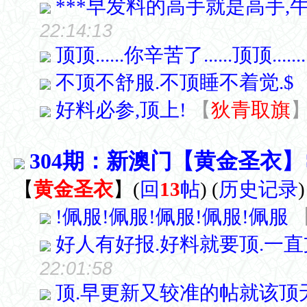
***早发料的高手就是高手,牛
22:14:13
顶顶......你辛苦了......顶顶.......
不顶不舒服.不顶睡不着觉.$
好料必参,顶上!
【
狄青取旗
304期：新澳门【黄金圣衣
【
黄金圣衣
】
(
回
13
帖
) (
历史记录
!佩服!佩服!佩服!佩服!佩服
好人有好报.好料就要顶.一直支
22:01:58
顶.早更新又较准的帖就该顶