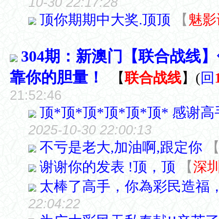
10-30 22:17:28
顶你期期中大奖.顶顶
【
魅影
304期：新澳门【联合战线
靠你的胆量！
【
联合战线
】
(
回
21:52:46
顶*顶*顶*顶*顶*顶* 感
2025-10-30 22:00:13
不亏是老大,加油啊,跟定你
谢谢你的发表 !顶，顶
【
深
太棒了高手，你為彩民造福
22:04:22