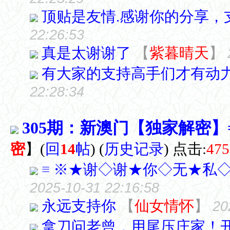
顶贴是友情.感谢你的分享，支持你
22:26:53
真是太谢谢了
【
紫暮晴天
】
有大家的支持高手们才有动力发表
22:28:34
305期：新澳门【独家解密
密
】
(
回
14
帖
) (
历史记录
) 点击:
475
≡ ※★谢◇谢★你◇无★私
2025-10-31 22:16:58
永远支持你
【
仙女情怀
】
20
拿刀问老曾，用尾压庄家！