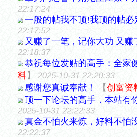
22:17:24
一般的帖我不顶!我顶的帖必
22:17:52
又赚了一笔，记你大功 又赚
22:18:37
恭祝每位发贴的高手：全家健
料
】
2025-10-31 22:20:33
感谢您真诚奉献！
【
创富资
顶一下论坛的高手，本站有
2025-10-31 22:22:33
真金不怕火来炼，好料不怕
22:22:37