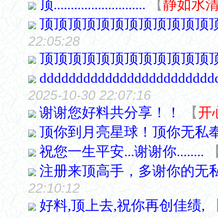
顶...........................
【
静如水
顶顶顶顶顶顶顶顶顶顶顶顶
22:05:28
顶顶顶顶顶顶顶顶顶顶顶顶
dddddddddddddddddddddddd
2025-10-30 22:07:16
谢谢您好料共分享！！
【
开
顶你到月亮星球！顶你无私
祝您一生平安...谢谢你........
注册来顶高手，多谢你的无
22:10:12
好料,顶上去,祝你再创佳绩,