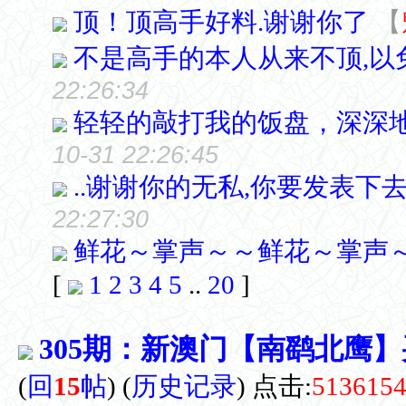
顶！顶高手好料.谢谢你了
【
不是高手的本人从来不顶,以
22:26:34
轻轻的敲打我的饭盘，深深
10-31 22:26:45
..谢谢你的无私,你要发表下去
22:27:30
鲜花～掌声～～鲜花～掌声
[
1
2
3
4
5
..
20
]
305期：新澳门【南鹞北鹰】
(
回
15
帖
) (
历史记录
) 点击:
513615