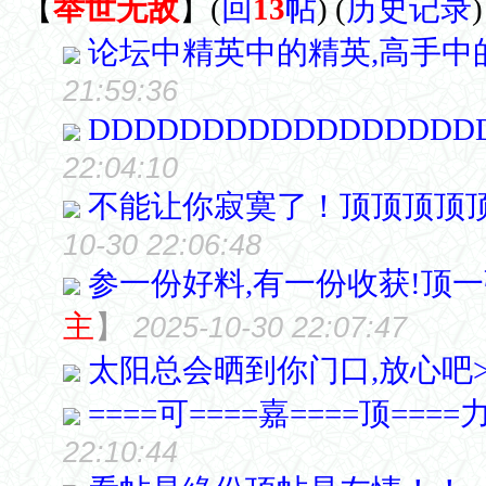
【
举世无敌
】
(
回
13
帖
) (
历史记录
论坛中精英中的精英,高手中的
21:59:36
DDDDDDDDDDDDDDDDD
22:04:10
不能让你寂寞了！顶顶顶顶
10-30 22:06:48
参一份好料,有一份收获!顶一
主
】
2025-10-30 22:07:47
太阳总会晒到你门口,放心吧>
====可====嘉====顶====
22:10:44