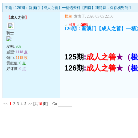
主题 :
126期：新澳门【成人之善】━精选资料【四肖】我特肖，保你横财到手！
楼主
发表于: 2026-05-05 22:50
【
成人之善
】
u
回复
u
编辑
u
126期：新澳门【成人之善】━
骑士
发帖:
308
威望:
1118 点
125期
:
成人之善
★（
极
铜币:
1118 枚
贡献值:
0 点
126期
:
成人之善
★（
极
好评度:
0 点
<<
1
2
3
4
5
>>
[共
16
页] Go