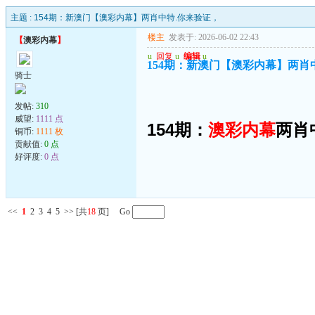
主题 :
154期：新澳门【澳彩内幕】两肖中特.你来验证，
楼主
发表于: 2026-06-02 22:43
【
澳彩内幕
】
u
回复
u
编辑
u
154期：新澳门【澳彩内幕】两肖
骑士
发帖:
310
威望:
1111 点
154期：
澳彩内幕
两肖
铜币:
1111 枚
贡献值:
0 点
好评度:
0 点
<<
1
2
3
4
5
>>
[共
18
页] Go