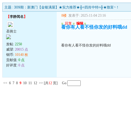
主题 :
309期：新澳门【金银满屋】★实力推荐★╬=四肖中特=╬★致富~！
8楼
发表于: 2025-11-04 23:16
【
李静闻名
】
u
回复
u
编辑
u
看你有人看不怪你发的好料哦dd
圣骑士
发帖:
2250
看你有人看不怪你发的好料哦dd
威望:
20015 点
铜币:
10140 枚
贡献值:
0 点
好评度:
0 点
<<
6
7
8
9
10
11
12
>>
[共
12
页] Go