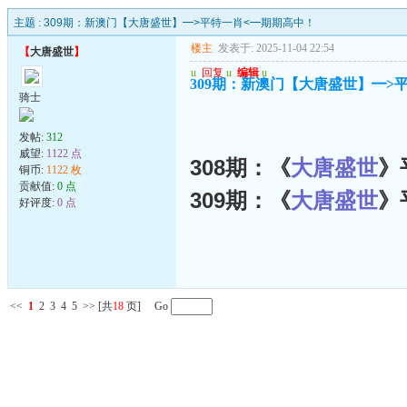
主题 :
309期：新澳门【大唐盛世】━>平特一肖<━期期高中！
楼主
发表于: 2025-11-04 22:54
【
大唐盛世
】
u
回复
u
编辑
u
309期：新澳门【大唐盛世】━>
骑士
发帖:
312
威望:
1122 点
308期：《
大唐盛世
》
铜币:
1122 枚
贡献值:
0 点
309期：《
大唐盛世
》
好评度:
0 点
<<
1
2
3
4
5
>>
[共
18
页] Go