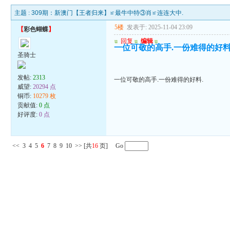
主题 :
309期：新澳门【王者归来】≌最牛中特③肖≌连连大中.
5楼
发表于: 2025-11-04 23:09
【
彩色蝴蝶
】
u
回复
u
编辑
u
一位可敬的高手.一份难得的好料
圣骑士
发帖:
2313
一位可敬的高手.一份难得的好料.
威望:
20294 点
铜币:
10279 枚
贡献值:
0 点
好评度:
0 点
<<
3
4
5
6
7
8
9
10
>>
[共
16
页] Go