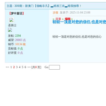
主题 :
309期：新澳门【领略非凡】▃精准三肖▃唯我独尊！
沙发
发表于: 2025-11-04 23:08
【
梦中童话
】
u
回复
u
编辑
u
轻轻一顶是对您的信任,也是对
圣骑士
发帖:
2294
轻轻一顶是对您的信任,也是对您的信心
威望:
20003 点
铜币:
10134 枚
贡献值:
0 点
好评度:
0 点
<<
1
2
3
4
5
6
>>
[共
8
页] Go