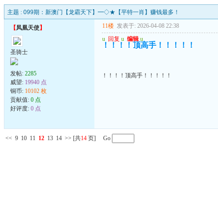
主题 :
099期：新澳门【龙霸天下】━◇★【平特一肖】赚钱最多！
11楼
发表于: 2026-04-08 22:38
【
凤凰天使
】
u
回复
u
编辑
u
！！！！顶高手！！！！！
圣骑士
发帖:
2285
！！！！顶高手！！！！！
威望:
19940 点
铜币:
10102 枚
贡献值:
0 点
好评度:
0 点
<<
9
10
11
12
13
14
>>
[共
14
页] Go