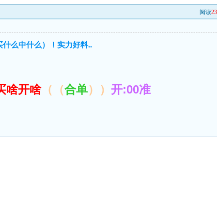
阅读
2
买什么中什么）！实力好料..
买啥开啥
（（
合单
））
开:00准