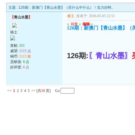
主题 :
126期：新澳门【青山水墨】（买什么中什么）！实力好料..
楼主
发表于: 2026-05-05 22:51
【
青山水墨
】
u
回复
u
编辑
u
126期：新澳门【青山水墨】（
骑士
发帖:
311
威望:
1115 点
126期:
〖青山水墨〗
铜币:
1115 枚
贡献值:
0 点
好评度:
0 点
<<
1
2
3
4
5
>>
[共
16
页] Go