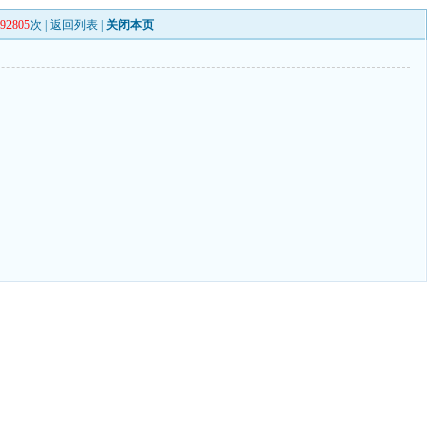
392805
次 |
返回列表
|
关闭本页