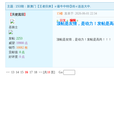
主题 :
153期：新澳门【王者归来】≌最牛中特③肖≌连连大中.
15楼
发表于: 2026-06-01 22:34
【
天使流泪
】
u
回复
u
编辑
u
顶帖是友情，是动力！发帖是高
圣骑士
发帖:
2253
顶帖是友情，是动力！发帖是高尚！！！
威望:
19900 点
铜币:
10082 枚
贡献值:
0 点
好评度:
0 点
<<
13
14
15
16
17
18
>>
[共
18
页] Go