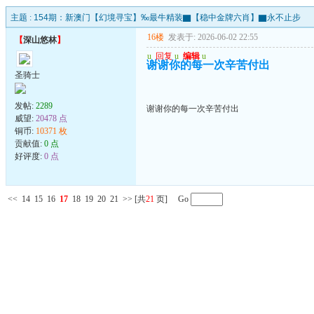
主题 :
154期：新澳门【幻境寻宝】‰最牛精装▇【稳中金牌六肖】▇永不止步
16楼
发表于: 2026-06-02 22:55
【
深山悠林
】
u
回复
u
编辑
u
谢谢你的每一次辛苦付出
圣骑士
发帖:
2289
谢谢你的每一次辛苦付出
威望:
20478 点
铜币:
10371 枚
贡献值:
0 点
好评度:
0 点
<<
14
15
16
17
18
19
20
21
>>
[共
21
页] Go