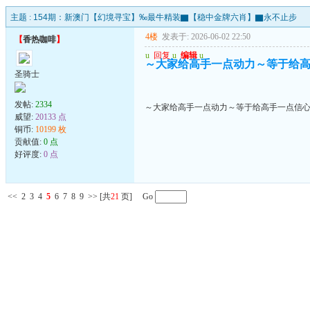
主题 :
154期：新澳门【幻境寻宝】‰最牛精装▇【稳中金牌六肖】▇永不止步
4楼
发表于: 2026-06-02 22:50
【
香热咖啡
】
u
回复
u
编辑
u
～大家给高手一点动力～等于给
圣骑士
发帖:
2334
～大家给高手一点动力～等于给高手一点信
威望:
20133 点
铜币:
10199 枚
贡献值:
0 点
好评度:
0 点
<<
2
3
4
5
6
7
8
9
>>
[共
21
页] Go