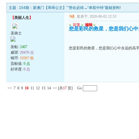
主题 :
154期：新澳门【乖乖公主】ˇˇ势在必得→“单双中特”最稳资料!
9楼
发表于: 2026-06-02 22:53
【
美丽人生
】
u
回复
u
编辑
u
您是彩民的救星，您是我们心中
圣骑士
发帖:
2407
您是彩民的救星，您是我们心中永远的高
威望:
20470 点
铜币:
10367 枚
贡献值:
0 点
好评度:
0 点
<<
7
8
9
10
11
12
13
14
>>
[共
17
页] Go