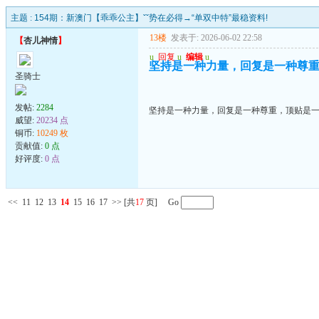
主题 :
154期：新澳门【乖乖公主】ˇˇ势在必得→“单双中特”最稳资料!
13楼
发表于: 2026-06-02 22:58
【
杏儿神情
】
u
回复
u
编辑
u
坚持是一种力量，回复是一种尊
圣骑士
发帖:
2284
坚持是一种力量，回复是一种尊重，顶贴是
威望:
20234 点
铜币:
10249 枚
贡献值:
0 点
好评度:
0 点
<<
11
12
13
14
15
16
17
>>
[共
17
页] Go