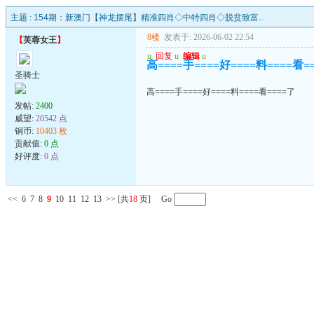
主题 :
154期：新澳门【神龙摆尾】精准四肖◇中特四肖◇脱贫致富..
8楼
发表于: 2026-06-02 22:54
【
芙蓉女王
】
u
回复
u
编辑
u
高====手====好====料====看=
圣骑士
高====手====好====料====看====了
发帖:
2400
威望:
20542 点
铜币:
10403 枚
贡献值:
0 点
好评度:
0 点
<<
6
7
8
9
10
11
12
13
>>
[共
18
页] Go