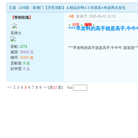
主题 :
154期：新澳门【浮世清歡】＆精品好料≤３肖致富≥奇迹再次发生.
4楼
发表于: 2026-06-02 22:53
【
带刺玫瑰
】
u
回复
u
编辑
u
***早发料的高手就是高手,牛牛牛
圣骑士
发帖:
2274
***早发料的高手就是高手,牛牛牛.顶顶顶**
威望:
20418 点
铜币:
10341 枚
贡献值:
0 点
好评度:
0 点
<<
2
3
4
5
6
7
8
9
>>
[共
12
页] Go