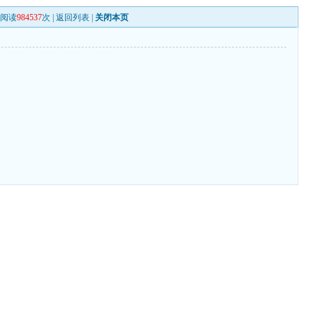
阅读
984537
次 |
返回列表
|
关闭本页