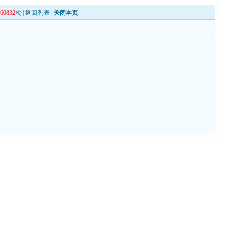
260832
次 |
返回列表
|
关闭本页