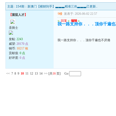
主题 :
154期：新澳门【横财到手】▃▃▃精准三肖▃▃▃己更新..
9楼
发表于: 2026-06-02 22:57
【
茵茹人才
】
u
回复
u
编辑
u
我一路支持你．．．顶你千遍也
圣骑士
发帖:
2243
我一路支持你．．．顶你千遍也不厌倦
威望:
20170 点
铜币:
10217 枚
贡献值:
0 点
好评度:
0 点
<<
7
8
9
10
11
12
13
14
>>
[共
16
页] Go