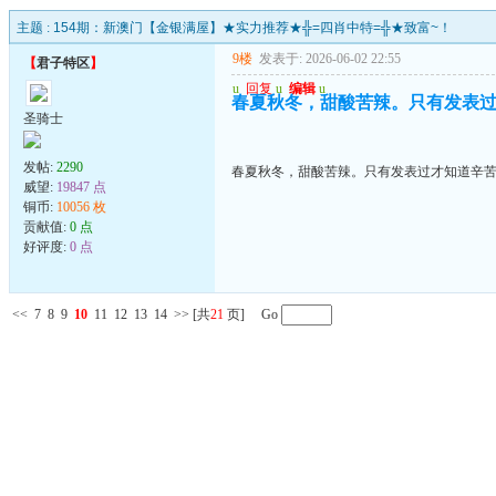
主题 :
154期：新澳门【金银满屋】★实力推荐★╬=四肖中特=╬★致富~！
9楼
发表于: 2026-06-02 22:55
【
君子特区
】
u
回复
u
编辑
u
春夏秋冬，甜酸苦辣。只有发表
圣骑士
发帖:
2290
春夏秋冬，甜酸苦辣。只有发表过才知道辛
威望:
19847 点
铜币:
10056 枚
贡献值:
0 点
好评度:
0 点
<<
7
8
9
10
11
12
13
14
>>
[共
21
页] Go