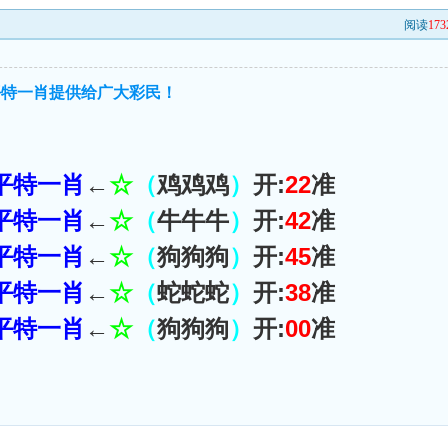
阅读
173
平特一肖提供给广大彩民！
平特一肖
←
☆
（
鸡鸡鸡
）
开:
22
准
平特一肖
←
☆
（
牛牛牛
）
开:
42
准
平特一肖
←
☆
（
狗狗狗
）
开:
45
准
平特一肖
←
☆
（
蛇蛇蛇
）
开:
38
准
平特一肖
←
☆
（
狗狗狗
）
开:
00
准