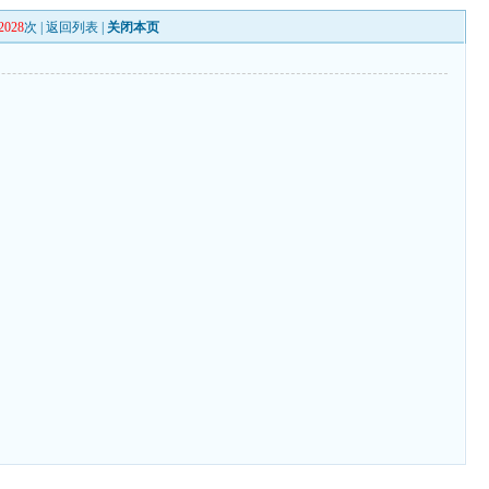
2028
次 |
返回列表
|
关闭本页