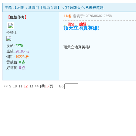
主题 :
154期：新澳门【海纳百川】↘(精致③头)↘从未被超越.
11楼
发表于: 2026-06-02 22:58
【
红姐传奇
】
u
回复
u
编辑
u
顶天立地真英雄!
圣骑士
发帖:
2270
顶天立地真英雄!
威望:
20186 点
铜币:
10225 枚
贡献值:
0 点
好评度:
0 点
<<
9
10
11
12
13
>>
[共
13
页] Go