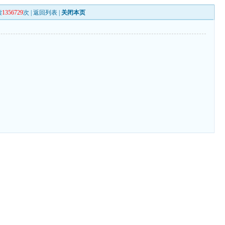
读
1356729
次 |
返回列表
|
关闭本页