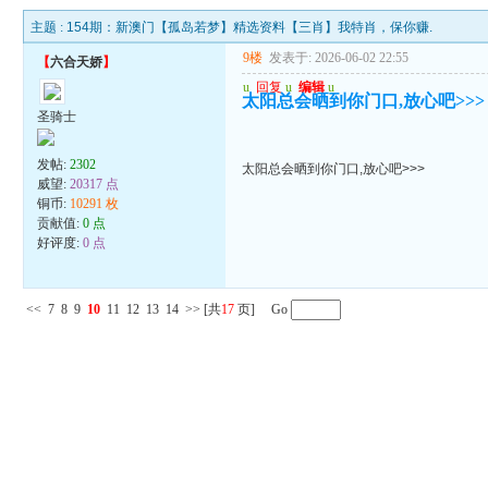
主题 :
154期：新澳门【孤岛若梦】精选资料【三肖】我特肖，保你赚.
9楼
发表于: 2026-06-02 22:55
【
六合天娇
】
u
回复
u
编辑
u
太阳总会晒到你门口,放心吧>>>
圣骑士
发帖:
2302
太阳总会晒到你门口,放心吧>>>
威望:
20317 点
铜币:
10291 枚
贡献值:
0 点
好评度:
0 点
<<
7
8
9
10
11
12
13
14
>>
[共
17
页] Go