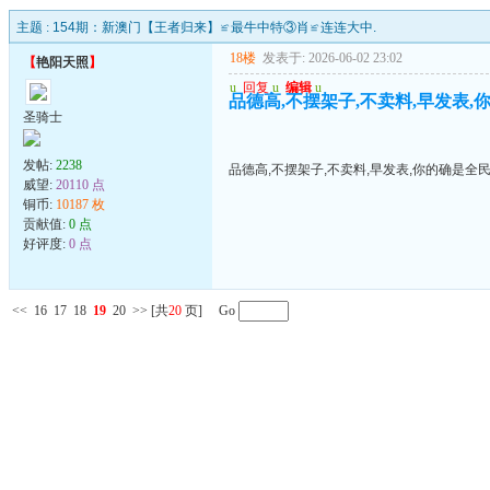
主题 :
154期：新澳门【王者归来】≌最牛中特③肖≌连连大中.
18楼
发表于: 2026-06-02 23:02
【
艳阳天照
】
u
回复
u
编辑
u
品德高,不摆架子,不卖料,早发表,
圣骑士
发帖:
2238
品德高,不摆架子,不卖料,早发表,你的确是全
威望:
20110 点
铜币:
10187 枚
贡献值:
0 点
好评度:
0 点
<<
16
17
18
19
20
>>
[共
20
页] Go