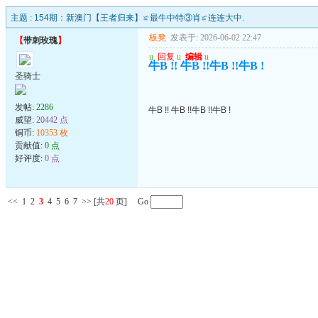
主题 :
154期：新澳门【王者归来】≌最牛中特③肖≌连连大中.
板凳
发表于: 2026-06-02 22:47
【
带刺玫瑰
】
u
回复
u
编辑
u
牛B !! 牛B !!牛B !!牛B !
圣骑士
发帖:
2286
牛B !! 牛B !!牛B !!牛B !
威望:
20442 点
铜币:
10353 枚
贡献值:
0 点
好评度:
0 点
<<
1
2
3
4
5
6
7
>>
[共
20
页] Go