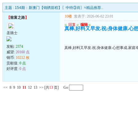
主题 :
154期：新澳门【锦绣前程】〖中特③肖〗≈精品推荐..
10楼
发表于: 2026-06-02 23:01
【
致富之路
】
u
回复
u
编辑
u
真棒,好料又早发.祝:身体健康.心
圣骑士
发帖:
2374
真棒,好料又早发.祝:身体健康.心想事成.家庭
威望:
20160 点
铜币:
10212 枚
贡献值:
0 点
好评度:
0 点
<<
8
9
10
11
12
13
>>
[共
13
页] Go