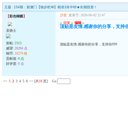
主题 :
154期：新澳门【独步乾坤】精准3肖中特★长期投资！
沙发
发表于: 2026-06-02 22:47
【
彩色蝴蝶
】
u
回复
u
编辑
u
顶贴是友情.感谢你的分享，支持你!!!
圣骑士
发帖:
2313
顶贴是友情.感谢你的分享，支持你!!!!!!
威望:
20294 点
铜币:
10279 枚
贡献值:
0 点
好评度:
0 点
<<
1
2
3
4
5
6
>>
[共
18
页] Go