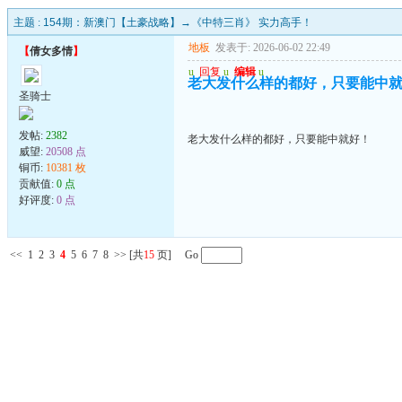
主题 :
154期：新澳门【土豪战略】→《中特三肖》 实力高手！
地板
发表于: 2026-06-02 22:49
【
倩女多情
】
u
回复
u
编辑
u
老大发什么样的都好，只要能中
圣骑士
发帖:
2382
老大发什么样的都好，只要能中就好！
威望:
20508 点
铜币:
10381 枚
贡献值:
0 点
好评度:
0 点
<<
1
2
3
4
5
6
7
8
>>
[共
15
页] Go