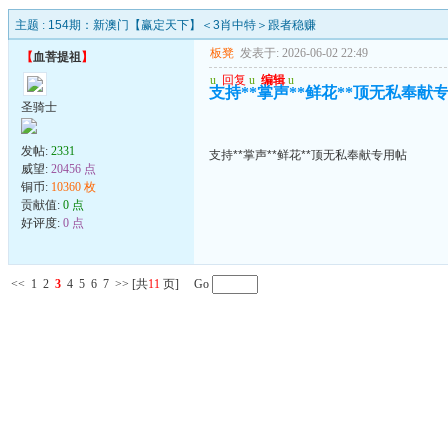
主题 :
154期：新澳门【赢定天下】＜3肖中特＞跟者稳赚
板凳
发表于: 2026-06-02 22:49
【
血菩提祖
】
u
回复
u
编辑
u
支持**掌声**鲜花**顶无私奉献
圣骑士
发帖:
2331
支持**掌声**鲜花**顶无私奉献专用帖
威望:
20456 点
铜币:
10360 枚
贡献值:
0 点
好评度:
0 点
<<
1
2
3
4
5
6
7
>>
[共
11
页] Go