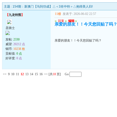
主题 :
154期：新澳门【马到功成】△＜3肖中特＞△抱得美人归!
11楼
发表于: 2026-06-02 22:57
【
九龙特围
】
u
回复
u
编辑
u
亲爱的朋友！！今天您回贴了吗
圣骑士
发帖:
2330
亲爱的朋友！！今天您回贴了吗？
威望:
20212 点
铜币:
10238 枚
贡献值:
0 点
好评度:
0 点
<<
9
10
11
12
13
14
15
16
>>
[共
18
页] Go