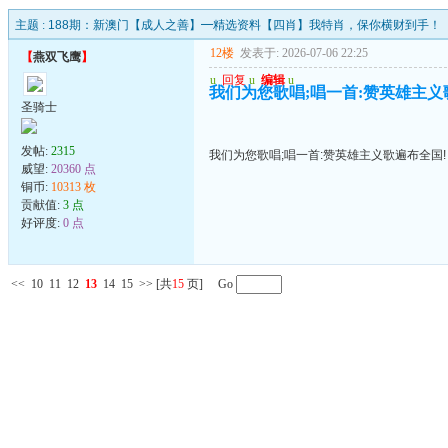
主题 :
188期：新澳门【成人之善】━精选资料【四肖】我特肖，保你横财到手！
12楼
发表于: 2026-07-06 22:25
【
燕双飞鹰
】
u
回复
u
编辑
u
我们为您歌唱;唱一首:赞英雄主义
圣骑士
发帖:
2315
我们为您歌唱;唱一首:赞英雄主义歌遍布全国!
威望:
20360 点
铜币:
10313 枚
贡献值:
3 点
好评度:
0 点
<<
10
11
12
13
14
15
>>
[共
15
页] Go