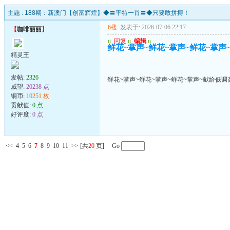
主题 :
188期：新澳门【创富辉煌】◆〓平特一肖〓◆只要敢拼搏！
6楼
发表于: 2026-07-06 22:17
【
咖啡丽丽
】
u
回复
u
编辑
u
鲜花~掌声~鲜花~掌声~鲜花~掌声
精灵王
发帖:
2326
鲜花~掌声~鲜花~掌声~鲜花~掌声~献给低调
威望:
20238 点
铜币:
10251 枚
贡献值:
0 点
好评度:
0 点
<<
4
5
6
7
8
9
10
11
>>
[共
20
页] Go