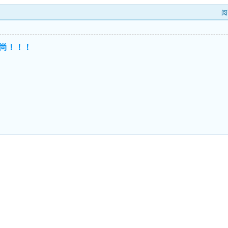
阅
尚！！！