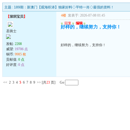
主题 :
189期：新澳门【观海听涛】独家好料◇平特一肖◇最强的资料！
4楼
发表于: 2026-07-08 01:45
【
深圳宝贝
】
u
回复
u
编辑
u
好样的，继续努力，支持你！
圣骑士
发帖:
2208
好样的，继续努力，支持你！
威望:
19706 点
铜币:
9985 枚
贡献值:
0 点
好评度:
0 点
<<
2
3
4
5
6
7
8
9
>>
[共
23
页] Go