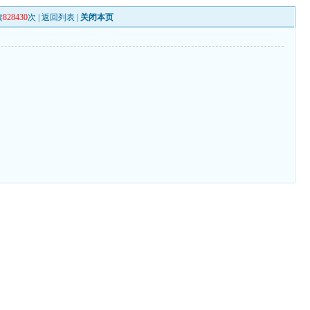
读
828430
次 |
返回列表
|
关闭本页