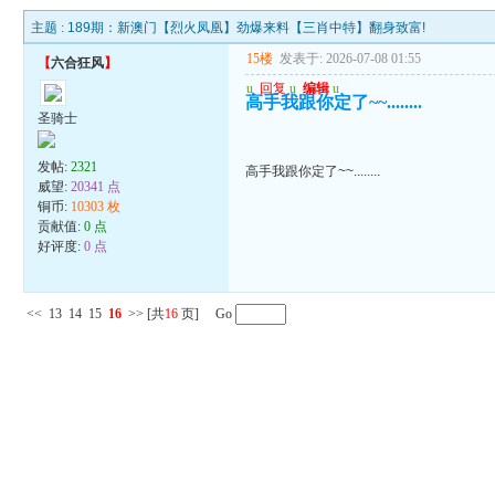
主题 :
189期：新澳门【烈火凤凰】劲爆来料【三肖中特】翻身致富!
15楼
发表于: 2026-07-08 01:55
【
六合狂风
】
u
回复
u
编辑
u
高手我跟你定了~~........
圣骑士
发帖:
2321
高手我跟你定了~~........
威望:
20341 点
铜币:
10303 枚
贡献值:
0 点
好评度:
0 点
<<
13
14
15
16
>>
[共
16
页] Go