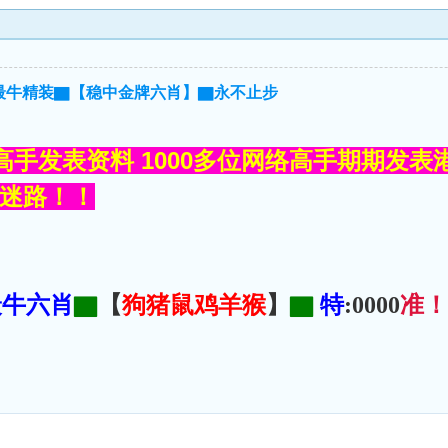
‰最牛精装▇【稳中金牌六肖】▇永不止步
手发表资料 1000多位网络高手期期发表
不会迷路！！
最牛六肖
▇
【
狗猪鼠鸡羊猴
】
▇
特
:0000
准