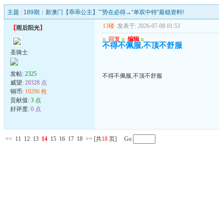
主题 :
189期：新澳门【乖乖公主】ˇˇ势在必得→“单双中特”最稳资料!
13楼
发表于: 2026-07-08 01:53
【
雨后阳光
】
u
回复
u
编辑
u
不得不佩服,不顶不舒服
圣骑士
发帖:
2325
不得不佩服,不顶不舒服
威望:
20328 点
铜币:
10296 枚
贡献值:
3 点
好评度:
0 点
<<
11
12
13
14
15
16
17
18
>>
[共
18
页] Go