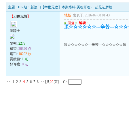
主题 :
189期：新澳门【举世无敌】本期爆料(买啥开啥)一起见证辉煌！
地板
发表于: 2026-07-08 01:43
【
刀剑无情
】
u
回复
u
编辑
u
顶☆☆☆☆☆☆---辛苦---☆☆
圣骑士
发帖:
2279
顶☆☆☆☆☆☆---辛苦---☆☆☆☆☆☆顶
威望:
20320 点
铜币:
10292 枚
贡献值:
1 点
好评度:
0 点
<<
1
2
3
4
5
6
7
8
>>
[共
20
页] Go