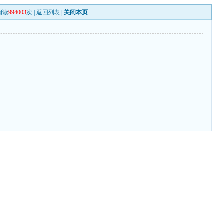
阅读
994003
次 |
返回列表
|
关闭本页