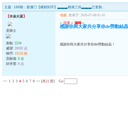
主题 :
189期：新澳门【横财到手】▃▃▃精准三肖▃▃▃己更新..
地板
发表于: 2026-07-08 01:45
【
水金火蓝
】
u
回复
u
编辑
u
感謝伱與大家共分享伱de勞動結
圣骑士
发帖:
2234
感謝伱與大家共分享伱de勞動結晶！
威望:
20192 点
铜币:
10228 枚
贡献值:
0 点
好评度:
0 点
<<
1
2
3
4
5
6
7
8
>>
[共
21
页] Go