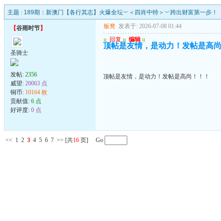
主题 :
189期：新澳门【各行其志】火爆全坛︶＜四肖中特＞︶跨出财富第一步！
板凳
发表于: 2026-07-08 01:44
【
谷雨时节
】
u
回复
u
编辑
u
顶帖是友情，是动力！发帖是高
圣骑士
发帖:
2356
顶帖是友情，是动力！发帖是高尚！！！
威望:
20063 点
铜币:
10164 枚
贡献值:
6 点
好评度:
0 点
<<
1
2
3
4
5
6
7
>>
[共
16
页] Go