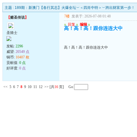
主题 :
189期：新澳门【各行其志】火爆全坛︶＜四肖中特＞︶跨出财富第一步！
7楼
发表于: 2026-07-08 01:48
【
赌圣传说
】
u
回复
u
编辑
u
高！高！高！跟你连连大中
圣骑士
发帖:
2296
高！高！高！跟你连连大中
威望:
20549 点
铜币:
10407 枚
贡献值:
0 点
好评度:
0 点
<<
5
6
7
8
9
10
11
12
>>
[共
16
页] Go