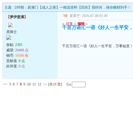
主题 :
189期：新澳门【成人之善】━精选资料【四肖】我特肖，保你横财到手！
7楼
发表于: 2026-07-08 01:49
【
梦伊意满
】
u
回复
u
编辑
u
千言万语汇一语《好人一生平安
圣骑士
发帖:
2393
千言万语汇一语《好人一生平安，万事如意
威望:
20468 点
铜币:
10366 枚
贡献值:
0 点
好评度:
0 点
<<
5
6
7
8
9
10
11
12
>>
[共
19
页] Go