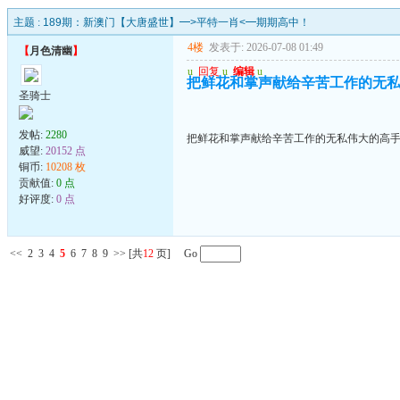
主题 :
189期：新澳门【大唐盛世】━>平特一肖<━期期高中！
4楼
发表于: 2026-07-08 01:49
【
月色清幽
】
u
回复
u
编辑
u
把鲜花和掌声献给辛苦工作的无
圣骑士
发帖:
2280
把鲜花和掌声献给辛苦工作的无私伟大的高
威望:
20152 点
铜币:
10208 枚
贡献值:
0 点
好评度:
0 点
<<
2
3
4
5
6
7
8
9
>>
[共
12
页] Go