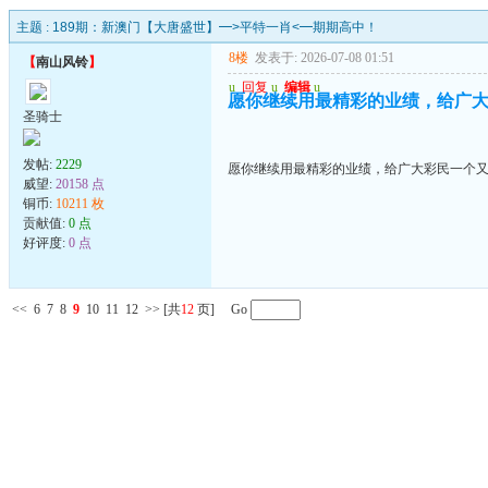
主题 :
189期：新澳门【大唐盛世】━>平特一肖<━期期高中！
8楼
发表于: 2026-07-08 01:51
【
南山风铃
】
u
回复
u
编辑
u
愿你继续用最精彩的业绩，给广
圣骑士
发帖:
2229
愿你继续用最精彩的业绩，给广大彩民一个
威望:
20158 点
铜币:
10211 枚
贡献值:
0 点
好评度:
0 点
<<
6
7
8
9
10
11
12
>>
[共
12
页] Go