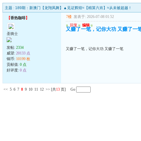
主题 :
189期：新澳门【龙翔凤舞】▲见证辉煌≈【精算六肖】≈从未被超越！
7楼
发表于: 2026-07-08 01:52
【
香热咖啡
】
u
回复
u
编辑
u
又赚了一笔，记你大功 又赚了一
圣骑士
发帖:
2334
又赚了一笔，记你大功 又赚了一笔
威望:
20133 点
铜币:
10199 枚
贡献值:
0 点
好评度:
0 点
<<
5
6
7
8
9
10
11
12
>>
[共
13
页] Go