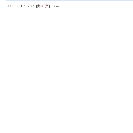
<<
1
2
3
4
5
>>
[共
20
页] Go