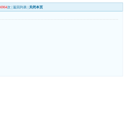
56964
次 |
返回列表
|
关闭本页