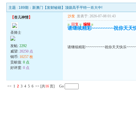
主题 :
189期：新澳门【发财秘籍】顶级高手平特一肖大中!
沙发
发表于: 2026-07-08 01:43
【
杏儿神情
】
u
回复
u
编辑
u
请继续精彩~~~~~~~~~祝你天天快乐
圣骑士
发帖:
2292
请继续精彩~~~~~~~~~祝你天天快乐~~~~~
威望:
20250 点
铜币:
10257 枚
贡献值:
0 点
好评度:
0 点
<<
1
2
3
4
5
6
>>
[共
16
页] Go