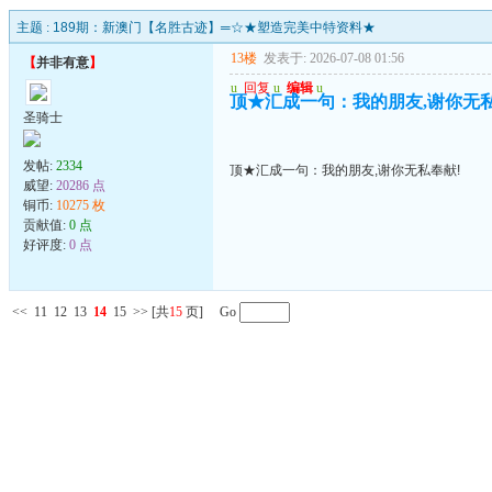
主题 :
189期：新澳门【名胜古迹】═☆★塑造完美中特资料★
13楼
发表于: 2026-07-08 01:56
【
并非有意
】
u
回复
u
编辑
u
顶★汇成一句：我的朋友,谢你无私
圣骑士
发帖:
2334
顶★汇成一句：我的朋友,谢你无私奉献!
威望:
20286 点
铜币:
10275 枚
贡献值:
0 点
好评度:
0 点
<<
11
12
13
14
15
>>
[共
15
页] Go