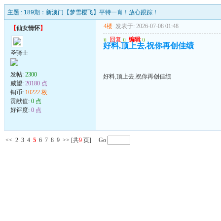
主题 :
189期：新澳门【梦雪樱飞】平特一肖！放心跟踪！
4楼
发表于: 2026-07-08 01:48
【
仙女情怀
】
u
回复
u
编辑
u
好料,顶上去,祝你再创佳绩
圣骑士
发帖:
2300
好料,顶上去,祝你再创佳绩
威望:
20180 点
铜币:
10222 枚
贡献值:
0 点
好评度:
0 点
<<
2
3
4
5
6
7
8
9
>>
[共
9
页] Go