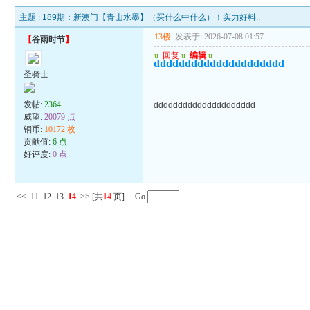
主题 :
189期：新澳门【青山水墨】（买什么中什么）！实力好料..
13楼
发表于: 2026-07-08 01:57
【
谷雨时节
】
u
回复
u
编辑
u
ddddddddddddddddddddd
圣骑士
发帖:
2364
ddddddddddddddddddddd
威望:
20079 点
铜币:
10172 枚
贡献值:
6 点
好评度:
0 点
<<
11
12
13
14
>>
[共
14
页] Go