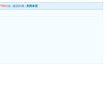
770953
次 |
返回列表
|
关闭本页